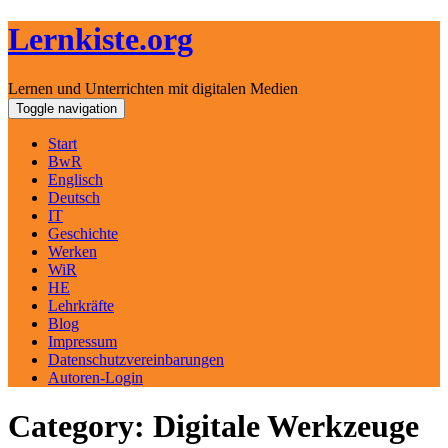
Lernkiste.org
Lernen und Unterrichten mit digitalen Medien
Skip
Toggle navigation
to
content
Start
BwR
Englisch
Deutsch
IT
Geschichte
Werken
WiR
HE
Lehrkräfte
Blog
Impressum
Datenschutzvereinbarungen
Autoren-Login
Category: Digitale Werkzeuge