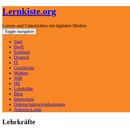
Lernkiste.org
Lernen und Unterrichten mit digitalen Medien
Skip
Toggle navigation
to
content
Start
BwR
Englisch
Deutsch
IT
Geschichte
Werken
WiR
HE
Lehrkräfte
Blog
Impressum
Datenschutzvereinbarungen
Autoren-Login
Lehrkräfte