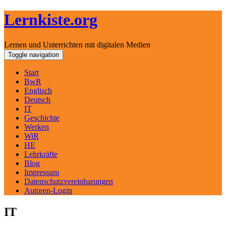
Lernkiste.org
Lernen und Unterrichten mit digitalen Medien
Skip
Toggle navigation
to
content
Start
BwR
Englisch
Deutsch
IT
Geschichte
Werken
WiR
HE
Lehrkräfte
Blog
Impressum
Datenschutzvereinbarungen
Autoren-Login
IT