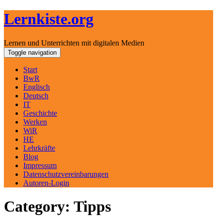
Lernkiste.org
Lernen und Unterrichten mit digitalen Medien
Skip
Toggle navigation
to
content
Start
BwR
Englisch
Deutsch
IT
Geschichte
Werken
WiR
HE
Lehrkräfte
Blog
Impressum
Datenschutzvereinbarungen
Autoren-Login
Category: Tipps