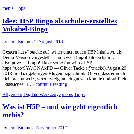
mebis
Tipps
Idee: H5P Bingo als schüler-erstelltes
Vokabel-Bingo
by
lernkiste
on
21. August 2018
Gestern hat @otacke auf twitter einen neuen H5P Inhaltstyp als
Demo-Version vorgestellt – und zwar Bingo! Blockchain …
disruptive … bingo! Have some fun with #H5P
https://t.co/SYAtGNAxFD — Oliver Tacke (@otacke) August 20,
2018 Im dazugehörigen Blogeintrag schreibt Oliver, dass er noch
nicht genau weiß, wozu es eigentlich gut sein könnte und wirft ein
„klassiches“ […]
continue reading »
Allgemein
Digitale Werkzeuge
mebis
Tipps
Was ist H5P – und wie geht eigentlich
mebis?
by
lernkiste
on
2. November 2017