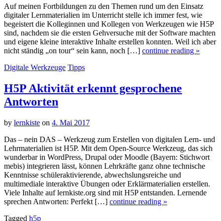
Auf meinen Fortbildungen zu den Themen rund um den Einsatz
digitaler Lernmaterialien im Unterricht stelle ich immer fest, wie
begeistert die Kolleginnen und Kollegen von Werkzeugen wie H5P
sind, nachdem sie die ersten Gehversuche mit der Software machten
und eigene kleine interaktive Inhalte erstellen konnten. Weil ich aber
nicht ständig „on tour“ sein kann, noch […]
continue reading »
Digitale Werkzeuge
Tipps
H5P Aktivität erkennt gesprochene
Antworten
by
lernkiste
on
4. Mai 2017
Das – nein DAS – Werkzeug zum Erstellen von digitalen Lern- und
Lehrmaterialien ist H5P. Mit dem Open-Source Werkzeug, das sich
wunderbar in WordPress, Drupal oder Moodle (Bayern: Stichwort
mebis) integrieren lässt, können Lehrkräfte ganz ohne technische
Kenntnisse schüleraktivierende, abwechslungsreiche und
multimediale interaktive Übungen oder Erklärmaterialien erstellen.
Viele Inhalte auf lernkiste.org sind mit H5P entstanden. Lernende
sprechen Antworten: Perfekt […]
continue reading »
Tagged
h5p