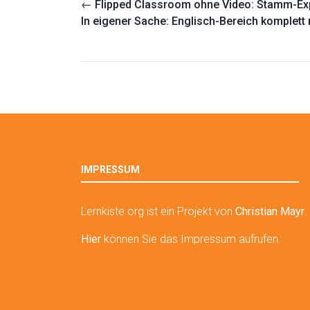
Post
←
Flipped Classroom ohne Video: Stamm-Ex
navigation
In eigener Sache: Englisch-Bereich komplett 
IMPRESSUM
Lernkiste.org ist ein Projekt von
Christian Mayr
.
Hier
können Sie das Impressum aufrufen.