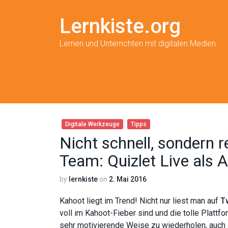
Lernkiste.org
Lernen und Unterrichten mit digitalen Medien
Digitale Werkzeuge
Tipps
Nicht schnell, sondern r
Team: Quizlet Live als 
by
lernkiste
on
2. Mai 2016
Kahoot liegt im Trend! Nicht nur liest man auf
Tw
voll im Kahoot-Fieber sind und die tolle Plattfo
sehr motivierende Weise zu wiederholen, auch a