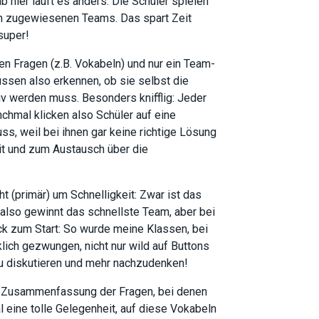
 hier läuft es anders: Die Schüler spielen
sch zugewiesenen Teams. Das spart Zeit
super!
en Fragen (z.B. Vokabeln) und nur ein Team-
üssen also erkennen, ob sie selbst die
v werden muss. Besonders knifflig: Jeder
nchmal klicken also Schüler auf eine
ss, weil bei ihnen gar keine richtige Lösung
t und zum Austausch über die
 (primär) um Schnelligkeit: Zwar ist das
 also gewinnt das schnellste Team, aber bei
ck zum Start: So wurde meine Klassen, bei
klich gezwungen, nicht nur wild auf Buttons
zu diskutieren und mehr nachzudenken!
e Zusammenfassung der Fragen, bei denen
l eine tolle Gelegenheit, auf diese Vokabeln