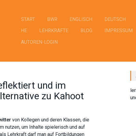
START
BWR
ENGLISCH
DEUTSCH
HE
LEHRKRÄFTE
BLOG
IMPRESSUM
AUTOREN-LOGIN
eflektiert und im
le
Alternative zu Kahoot
u
itter
von Kollegen und deren Klassen, die
rm nutzen, um Inhalte spielerisch und auf
ls Lehrkraft darf man auf Fortbildungen