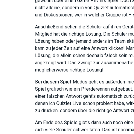
gewohnt über einen Game PIN in’s Spiel. Doch ab
nicht alleine, sondern in von Quizlet automati
und Diskussionen, wer in welcher Gruppe ist – 
Anschließend sehen die Schüler auf ihren Gerät
Mitglied hat die richtige Lösung. Die Schüler m
Lösung haben oder jemand anders im Team akti
kann zu jeder Zeit auf eine Antwort klicken! Ma
Lösung, die allein schon deshalb falsch sein mu
angezeigt wird. Das zwingt zur Zusammenarbei
möglicherweise richtige Lösung!
Bei diesem Spiel-Modus geht es außerdem nicht
Spiel grafisch wie ein Pferderennen aufgebaut,
einer falschen Antwort geht’s automatisch zurü
denen ich Quizlet Live schon probiert habe, wir
zu drücken, sondern über die richtige Antwort 
Am Ende des Spiels gibt’s dann auch noch ein
sich viele Schüler schwer taten. Das ist nochma