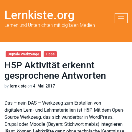
Lernkiste.org
Toggl
Lernen und Unterrichten mit digitalen Medien
Digitale Werkzeuge
Tipps
H5P Aktivität erkennt
gesprochene Antworten
by
lernkiste
on
4. Mai 2017
Das – nein DAS – Werkzeug zum Erstellen von
digitalen Lern- und Lehrmaterialien ist H5P. Mit dem Open-
Source Werkzeug, das sich wunderbar in WordPress,
Drupal oder Moodle (Bayern: Stichwort mebis) integrieren
lässt, können Lehrkräfte ganz ohne technische Kenntnisse