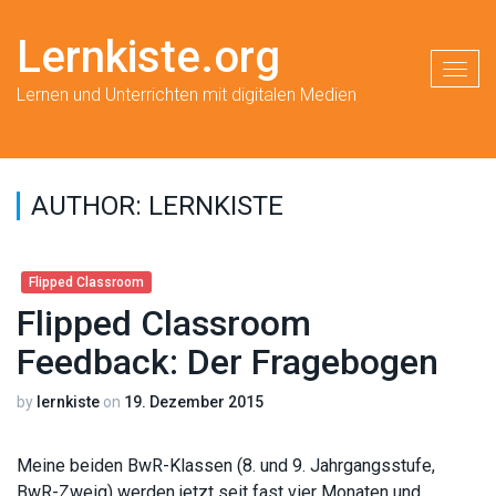
Lernkiste.org
Toggl
Lernen und Unterrichten mit digitalen Medien
AUTHOR:
LERNKISTE
Flipped Classroom
Flipped Classroom
Feedback: Der Fragebogen
by
lernkiste
on
19. Dezember 2015
Meine beiden BwR-Klassen (8. und 9. Jahrgangsstufe,
BwR-Zweig) werden jetzt seit fast vier Monaten und