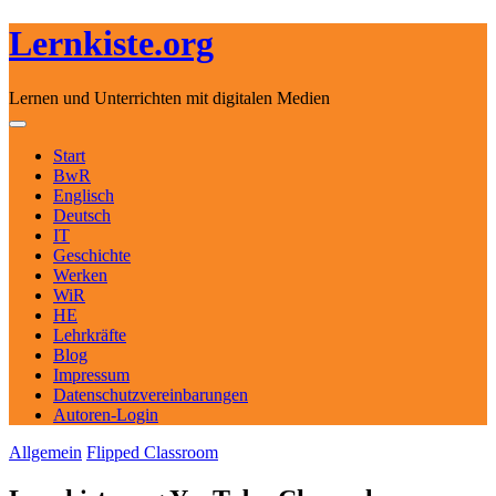
Lernkiste.org
Lernen und Unterrichten mit digitalen Medien
Skip to content
Toggle navigation
Start
BwR
Englisch
Deutsch
IT
Geschichte
Werken
WiR
HE
Lehrkräfte
Blog
Impressum
Datenschutzvereinbarungen
Autoren-Login
Allgemein
Flipped Classroom