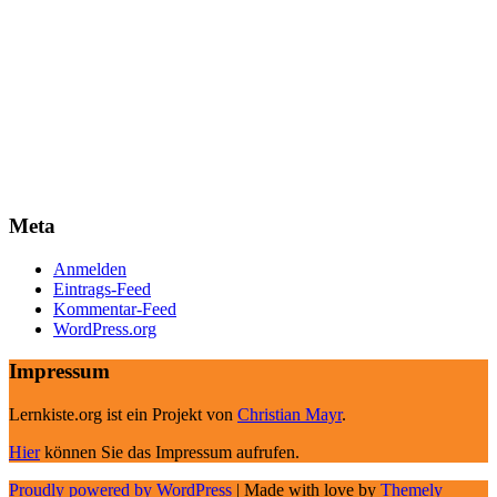
Meta
Anmelden
Eintrags-Feed
Kommentar-Feed
WordPress.org
Impressum
Lernkiste.org ist ein Projekt von
Christian Mayr
.
Hier
können Sie das Impressum aufrufen.
Proudly powered by WordPress
|
Made with love by
Themely