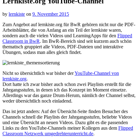
Lernkiste.org YouTube-Channel
by
lernkiste
on
9. November 2015
Zum Angebot auf lernkiste.org für BwR gehören nicht nur die PDF-
Arbeitsblätter, die von Anfang an ein Teil der lernkiste waren,
sondern auch die vielen Videos und LearningApps für den
Flipped
Classroom in BwR
. Im BwR-Bereich sind seit kurzem auch schön
thematisch gruppiert alle Videos, PDF-Dateien und interaktive
Übungen, sodass man alles gleich findet.
Nicht so übersichtlich war bisher der
YouTube-Channel von
lernkiste.org
.
Dort hatte ich zwar bisher auch schon zwei Playlists erstellt für die
Jahrgangsstufen, in denen ich das Konzept im Moment einsetze.
Allerdings war das ganze Drum-Herum, nämlich der Channel selbst,
weder übersichtlich noch einladend.
Das ist jetzt anders: Auf der Übersicht-Seite finden Besucher des
Channels schnell die Playlists der Jahrgangsstufen, beliebte Videos
und eine Übersicht an neuen Videos. Dazu gibt es die passenden
Links zu den YouTube-Channels meiner Kollegen aus dem
Flipped
Classroom Netzwerk umgedrehterunterricht.de
.