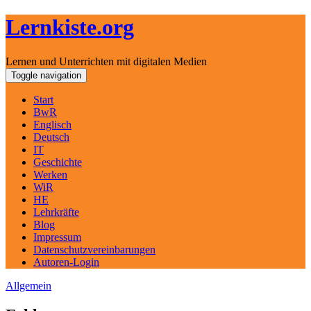
Lernkiste.org
Lernen und Unterrichten mit digitalen Medien
Skip
Toggle navigation
to
content
Start
BwR
Englisch
Deutsch
IT
Geschichte
Werken
WiR
HE
Lehrkräfte
Blog
Impressum
Datenschutzvereinbarungen
Autoren-Login
Allgemein