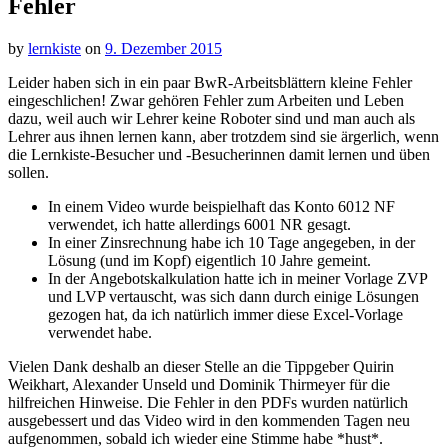
Fehler
by
lernkiste
on
9. Dezember 2015
Leider haben sich in ein paar BwR-Arbeitsblättern kleine Fehler
eingeschlichen! Zwar gehören Fehler zum Arbeiten und Leben
dazu, weil auch wir Lehrer keine Roboter sind und man auch als
Lehrer aus ihnen lernen kann, aber trotzdem sind sie ärgerlich, wenn
die Lernkiste-Besucher und -Besucherinnen damit lernen und üben
sollen.
In einem Video wurde beispielhaft das Konto 6012 NF
verwendet, ich hatte allerdings 6001 NR gesagt.
In einer Zinsrechnung habe ich 10 Tage angegeben, in der
Lösung (und im Kopf) eigentlich 10 Jahre gemeint.
In der Angebotskalkulation hatte ich in meiner Vorlage ZVP
und LVP vertauscht, was sich dann durch einige Lösungen
gezogen hat, da ich natürlich immer diese Excel-Vorlage
verwendet habe.
Vielen Dank deshalb an dieser Stelle an die Tippgeber Quirin
Weikhart, Alexander Unseld und Dominik Thirmeyer für die
hilfreichen Hinweise. Die Fehler in den PDFs wurden natürlich
ausgebessert und das Video wird in den kommenden Tagen neu
aufgenommen, sobald ich wieder eine Stimme habe *hust*.