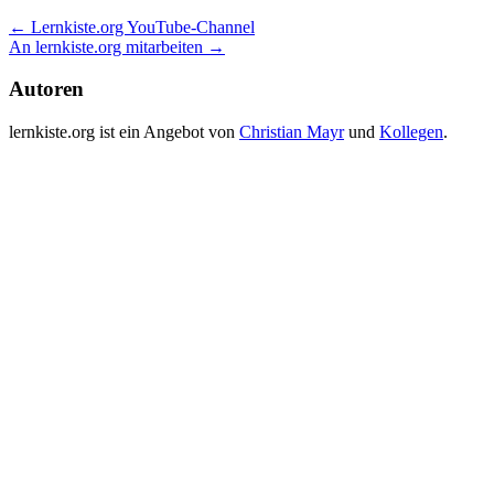
Post
←
Lernkiste.org YouTube-Channel
An lernkiste.org mitarbeiten
→
navigation
Autoren
lernkiste.org ist ein Angebot von
Christian Mayr
und
Kollegen
.