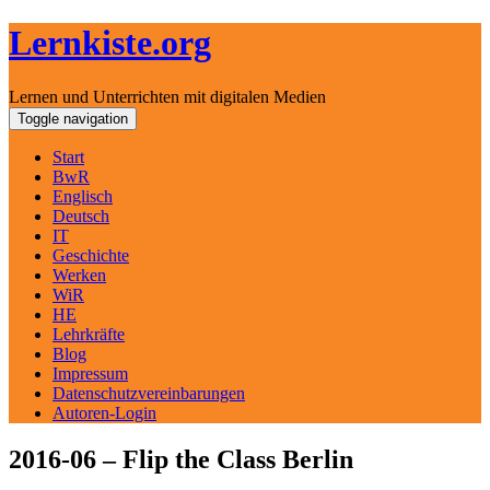
Lernkiste.org
Lernen und Unterrichten mit digitalen Medien
Skip
Toggle navigation
to
content
Start
BwR
Englisch
Deutsch
IT
Geschichte
Werken
WiR
HE
Lehrkräfte
Blog
Impressum
Datenschutzvereinbarungen
Autoren-Login
2016-06 – Flip the Class Berlin