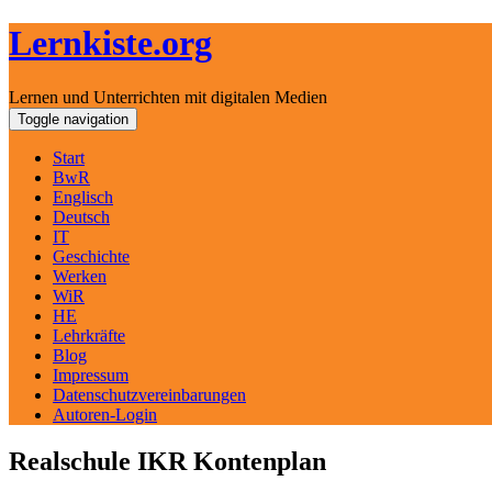
Lernkiste.org
Lernen und Unterrichten mit digitalen Medien
Skip
Toggle navigation
to
content
Start
BwR
Englisch
Deutsch
IT
Geschichte
Werken
WiR
HE
Lehrkräfte
Blog
Impressum
Datenschutzvereinbarungen
Autoren-Login
Realschule IKR Kontenplan