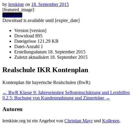
by
lernkiste
on
18. September 2015
[featured_image]
Download
Download is available until [expire_date]
Version
[version]
Download
895
Dateigrösse
121.29 KB
Datei-Anzahl
1
Erstellungsdatum
18. September 2015
Zuletzt aktualisiert
18. September 2015
Realschule IKR Kontenplan
Kontenplan für bayerische Realschulen (BwR)
Post
←
BwR Klasse 9: Jahreseinstieg Selbsteinschätzung und Lernhilfen
9.2.5: Buchung von Kundenmahnung und Zinserträge
→
navigation
Autoren
lernkiste.org ist ein Angebot von
Christian Mayr
und
Kollegen
.