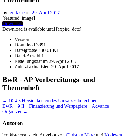
by
lernkiste
on
29. April 2017
[featured_image]
Download
Download is available until [expire_date]
Version
Download
3891
Dateigrösse
430.61 KB
Datei-Anzahl
1
Erstellungsdatum
29. April 2017
Zuletzt aktualisiert
29. April 2017
BwR - AP Vorbereitungs- und
Themenheft
Post
←
10.4.3 Herstellkosten des Umsatzes berechnen
BwR – 9 II – Finanzierung und Wertpapiere – Advance
navigation
Organizer
→
Autoren
lernkiste.org ist ein Angebot von
Christian Mayr
und
Kollegen
.