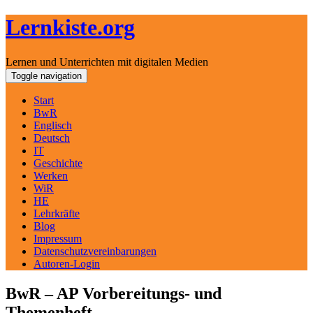
Lernkiste.org
Lernen und Unterrichten mit digitalen Medien
Skip
Toggle navigation
to
content
Start
BwR
Englisch
Deutsch
IT
Geschichte
Werken
WiR
HE
Lehrkräfte
Blog
Impressum
Datenschutzvereinbarungen
Autoren-Login
BwR – AP Vorbereitungs- und
Themenheft