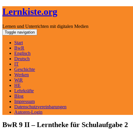
Lernkiste.org
Lernen und Unterrichten mit digitalen Medien
Skip
Toggle navigation
to
content
Start
BwR
Englisch
Deutsch
IT
Geschichte
Werken
WiR
HE
Lehrkräfte
Blog
Impressum
Datenschutzvereinbarungen
Autoren-Login
BwR 9 II – Lerntheke für Schulaufgabe 2