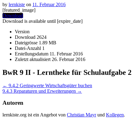
by
lernkiste
on
11. Februar 2016
[featured_image]
Download
Download is available until [expire_date]
Version
Download
2624
Dateigrösse
1.89 MB
Datei-Anzahl
1
Erstellungsdatum
11. Februar 2016
Zuletzt aktualisiert
26. Februar 2016
BwR 9 II - Lerntheke für Schulaufgabe 2
Post
←
9.4.2 Geringwerte Wirtschaftsgüter buchen
9.4.3 Reparaturen und Erweiterungen
→
navigation
Autoren
lernkiste.org ist ein Angebot von
Christian Mayr
und
Kollegen
.