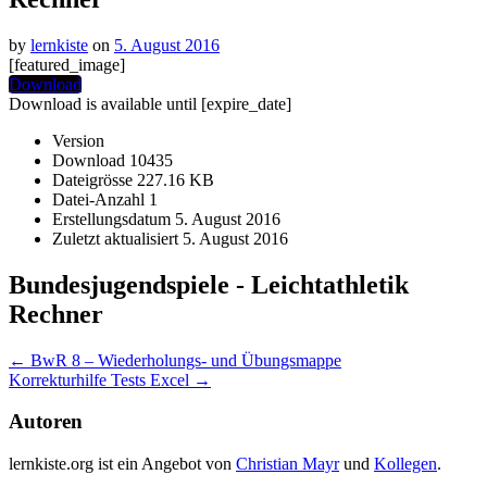
by
lernkiste
on
5. August 2016
[featured_image]
Download
Download is available until [expire_date]
Version
Download
10435
Dateigrösse
227.16 KB
Datei-Anzahl
1
Erstellungsdatum
5. August 2016
Zuletzt aktualisiert
5. August 2016
Bundesjugendspiele - Leichtathletik
Rechner
Post
←
BwR 8 – Wiederholungs- und Übungsmappe
Korrekturhilfe Tests Excel
→
navigation
Autoren
lernkiste.org ist ein Angebot von
Christian Mayr
und
Kollegen
.