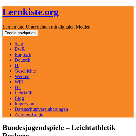
Lernkiste.org
Lernen und Unterrichten mit digitalen Medien
Skip
Toggle navigation
to
content
Start
BwR
Englisch
Deutsch
IT
Geschichte
Werken
WiR
HE
Lehrkräfte
Blog
Impressum
Datenschutzvereinbarungen
Autoren-Login
Bundesjugendspiele – Leichtathletik
Rechner