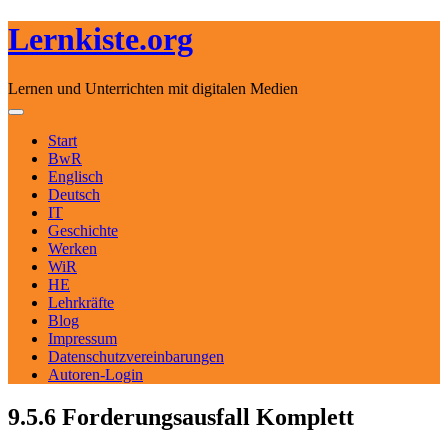
Lernkiste.org
Lernen und Unterrichten mit digitalen Medien
Skip to content
Toggle navigation
Start
BwR
Englisch
Deutsch
IT
Geschichte
Werken
WiR
HE
Lehrkräfte
Blog
Impressum
Datenschutzvereinbarungen
Autoren-Login
9.5.6 Forderungsausfall Komplett