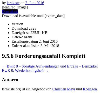
by
lernkiste
on
2. Juni 2016
[featured_image]
Download
Download is available until [expire_date]
Version
Download
2828
Dateigrösse
225.51 KB
Datei-Anzahl
1
Erstellungsdatum
2. Juni 2016
Zuletzt aktualisiert
3. Mai 2018
9.5.6 Forderungsausfall Komplett
Post
←
BwR 8 – Sonstige Aufwendungen und Erträge – Lernzirkel
BwR 9: Wiederholungsheft
→
navigation
Autoren
lernkiste.org ist ein Angebot von
Christian Mayr
und
Kollegen
.