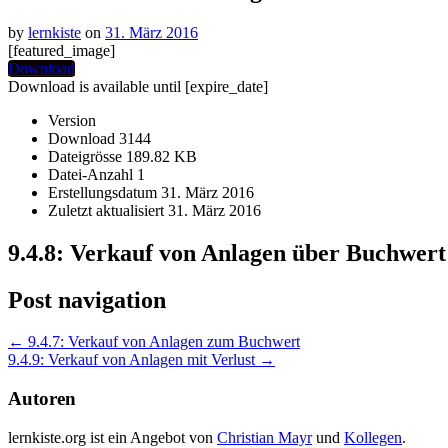
by
lernkiste
on
31. März 2016
[featured_image]
Download
Download is available until [expire_date]
Version
Download
3144
Dateigrösse
189.82 KB
Datei-Anzahl
1
Erstellungsdatum
31. März 2016
Zuletzt aktualisiert
31. März 2016
9.4.8: Verkauf von Anlagen über Buchwert
Post navigation
←
9.4.7: Verkauf von Anlagen zum Buchwert
9.4.9: Verkauf von Anlagen mit Verlust
→
Autoren
lernkiste.org ist ein Angebot von
Christian Mayr
und
Kollegen
.