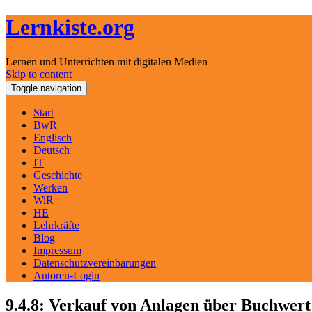
Lernkiste.org
Lernen und Unterrichten mit digitalen Medien
Skip to content
Toggle navigation
Start
BwR
Englisch
Deutsch
IT
Geschichte
Werken
WiR
HE
Lehrkräfte
Blog
Impressum
Datenschutzvereinbarungen
Autoren-Login
9.4.8: Verkauf von Anlagen über Buchwert