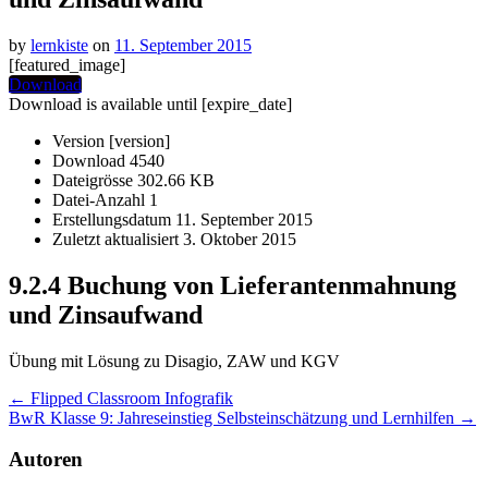
by
lernkiste
on
11. September 2015
[featured_image]
Download
Download is available until [expire_date]
Version
[version]
Download
4540
Dateigrösse
302.66 KB
Datei-Anzahl
1
Erstellungsdatum
11. September 2015
Zuletzt aktualisiert
3. Oktober 2015
9.2.4 Buchung von Lieferantenmahnung
und Zinsaufwand
Übung mit Lösung zu Disagio, ZAW und KGV
Post
←
Flipped Classroom Infografik
BwR Klasse 9: Jahreseinstieg Selbsteinschätzung und Lernhilfen
→
navigation
Autoren