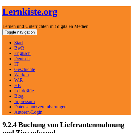
Lernkiste.org
Lernen und Unterrichten mit digitalen Medien
Skip
Toggle navigation
to
content
Start
BwR
Englisch
Deutsch
IT
Geschichte
Werken
WiR
HE
Lehrkräfte
Blog
Impressum
Datenschutzvereinbarungen
Autoren-Login
9.2.4 Buchung von Lieferantenmahnung
und Zinsaufwand