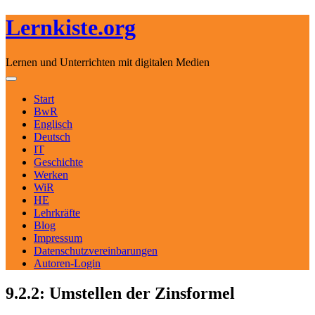
Lernkiste.org
Lernen und Unterrichten mit digitalen Medien
Skip to content
Toggle navigation
Start
BwR
Englisch
Deutsch
IT
Geschichte
Werken
WiR
HE
Lehrkräfte
Blog
Impressum
Datenschutzvereinbarungen
Autoren-Login
9.2.2: Umstellen der Zinsformel