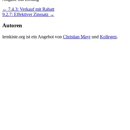
Post
←
7.4.3: Verkauf mit Rabatt
9.2.7: Effektiver Zinssatz
→
navigation
Autoren
lernkiste.org ist ein Angebot von
Christian Mayr
und
Kollegen
.