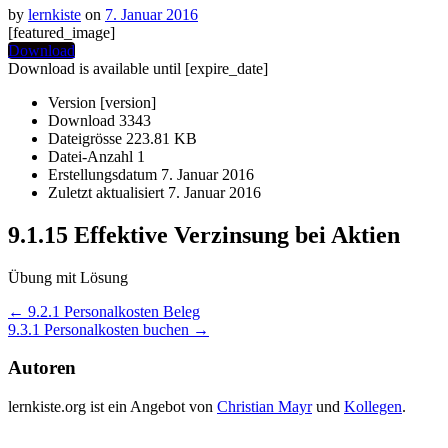
by
lernkiste
on
7. Januar 2016
[featured_image]
Download
Download is available until [expire_date]
Version
[version]
Download
3343
Dateigrösse
223.81 KB
Datei-Anzahl
1
Erstellungsdatum
7. Januar 2016
Zuletzt aktualisiert
7. Januar 2016
9.1.15 Effektive Verzinsung bei Aktien
Übung mit Lösung
Post
←
9.2.1 Personalkosten Beleg
9.3.1 Personalkosten buchen
→
navigation
Autoren
lernkiste.org ist ein Angebot von
Christian Mayr
und
Kollegen
.