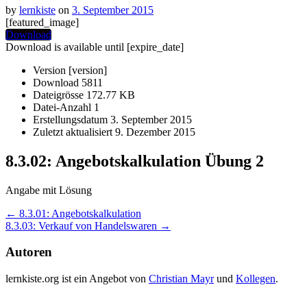
by
lernkiste
on
3. September 2015
[featured_image]
Download
Download is available until [expire_date]
Version
[version]
Download
5811
Dateigrösse
172.77 KB
Datei-Anzahl
1
Erstellungsdatum
3. September 2015
Zuletzt aktualisiert
9. Dezember 2015
8.3.02: Angebotskalkulation Übung 2
Angabe mit Lösung
Post
←
8.3.01: Angebotskalkulation
8.3.03: Verkauf von Handelswaren
→
navigation
Autoren
lernkiste.org ist ein Angebot von
Christian Mayr
und
Kollegen
.