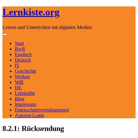
Lernkiste.org
Lernen und Unterrichten mit digitalen Medien
Skip to content
Toggle navigation
Start
BwR
Englisch
Deutsch
IT
Geschichte
Werken
WiR
HE
Lehrkräfte
Blog
Impressum
Datenschutzvereinbarungen
Autoren-Login
8.2.1: Rücksendung