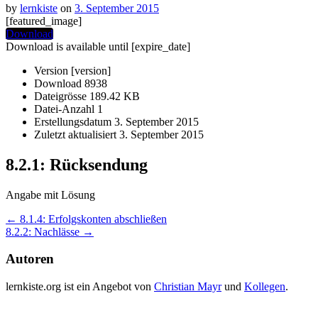
by
lernkiste
on
3. September 2015
[featured_image]
Download
Download is available until [expire_date]
Version
[version]
Download
8938
Dateigrösse
189.42 KB
Datei-Anzahl
1
Erstellungsdatum
3. September 2015
Zuletzt aktualisiert
3. September 2015
8.2.1: Rücksendung
Angabe mit Lösung
Post
←
8.1.4: Erfolgskonten abschließen
8.2.2: Nachlässe
→
navigation
Autoren
lernkiste.org ist ein Angebot von
Christian Mayr
und
Kollegen
.