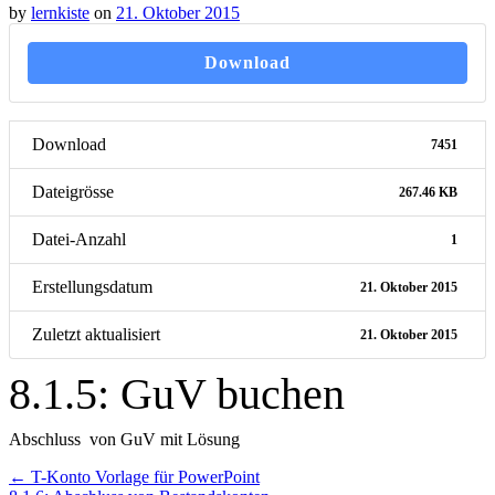
by
lernkiste
on
21. Oktober 2015
Download
Download
7451
Dateigrösse
267.46 KB
Datei-Anzahl
1
Erstellungsdatum
21. Oktober 2015
Zuletzt aktualisiert
21. Oktober 2015
8.1.5: GuV buchen
Abschluss von GuV mit Lösung
Post
←
T-Konto Vorlage für PowerPoint