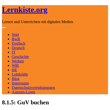
Lernkiste.org
Lernen und Unterrichten mit digitalen Medien
Skip to content
Toggle navigation
Start
BwR
Englisch
Deutsch
IT
Geschichte
Werken
WiR
HE
Lehrkräfte
Blog
Impressum
Datenschutzvereinbarungen
Autoren-Login
8.1.5: GuV buchen