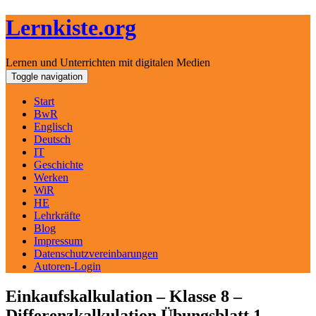
Lernkiste.org
Lernen und Unterrichten mit digitalen Medien
Skip
Toggle navigation
to
content
Start
BwR
Englisch
Deutsch
IT
Geschichte
Werken
WiR
HE
Lehrkräfte
Blog
Impressum
Datenschutzvereinbarungen
Autoren-Login
Einkaufskalkulation – Klasse 8 –
Differenzkalkulation Übungsblatt 1