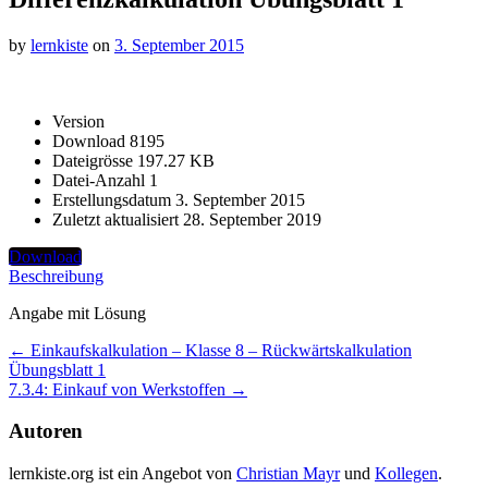
by
lernkiste
on
3. September 2015
Version
Download
8195
Dateigrösse
197.27 KB
Datei-Anzahl
1
Erstellungsdatum
3. September 2015
Zuletzt aktualisiert
28. September 2019
Download
Beschreibung
Angabe mit Lösung
Post
←
Einkaufskalkulation – Klasse 8 – Rückwärtskalkulation
Übungsblatt 1
navigation
7.3.4: Einkauf von Werkstoffen
→
Autoren
lernkiste.org ist ein Angebot von
Christian Mayr
und
Kollegen
.