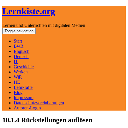
Lernkiste.org
Lernen und Unterrichten mit digitalen Medien
Skip
Toggle navigation
to
content
Start
BwR
Englisch
Deutsch
IT
Geschichte
Werken
WiR
HE
Lehrkräfte
Blog
Impressum
Datenschutzvereinbarungen
Autoren-Login
10.1.4 Rückstellungen auflösen