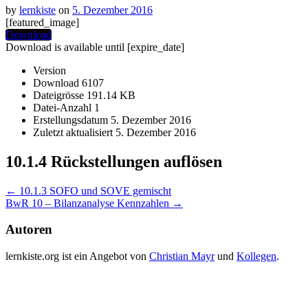
by
lernkiste
on
5. Dezember 2016
[featured_image]
Download
Download is available until [expire_date]
Version
Download
6107
Dateigrösse
191.14 KB
Datei-Anzahl
1
Erstellungsdatum
5. Dezember 2016
Zuletzt aktualisiert
5. Dezember 2016
10.1.4 Rückstellungen auflösen
Post
←
10.1.3 SOFO und SOVE gemischt
BwR 10 – Bilanzanalyse Kennzahlen
→
navigation
Autoren
lernkiste.org ist ein Angebot von
Christian Mayr
und
Kollegen
.