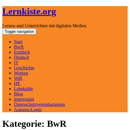
Lernkiste.org
Lernen und Unterrichten mit digitalen Medien
Skip
Toggle navigation
to
content
Start
BwR
Englisch
Deutsch
IT
Geschichte
Werken
WiR
HE
Lehrkräfte
Blog
Impressum
Datenschutzvereinbarungen
Autoren-Login
Kategorie: BwR