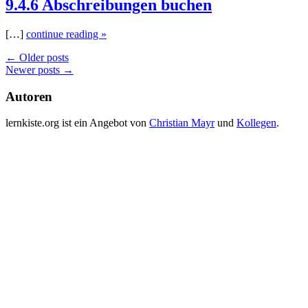
9.4.6 Abschreibungen buchen
[…]
continue reading »
Posts
←
Older posts
Newer posts
→
navigation
Autoren
lernkiste.org ist ein Angebot von
Christian Mayr
und
Kollegen
.