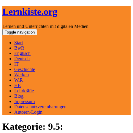
Lernkiste.org
Lernen und Unterrichten mit digitalen Medien
Skip
Toggle navigation
to
content
Start
BwR
Englisch
Deutsch
IT
Geschichte
Werken
WiR
HE
Lehrkräfte
Blog
Impressum
Datenschutzvereinbarungen
Autoren-Login
Kategorie: 9.5: