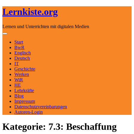
Lernkiste.org
Lernen und Unterrichten mit digitalen Medien
Skip to content
Toggle navigation
Start
BwR
Englisch
Deutsch
IT
Geschichte
Werken
WiR
HE
Lehrkräfte
Blog
Impressum
Datenschutzvereinbarungen
Autoren-Login
Kategorie: 7.3: Beschaffung