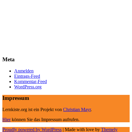
Meta
Anmelden
Eintrags-Feed
Kommentar-Feed
WordPress.org
Impressum
Lernkiste.org ist ein Projekt von
Christian Mayr
.
Hier
können Sie das Impressum aufrufen.
Proudly powered by WordPress
|
Made with love by
Themely