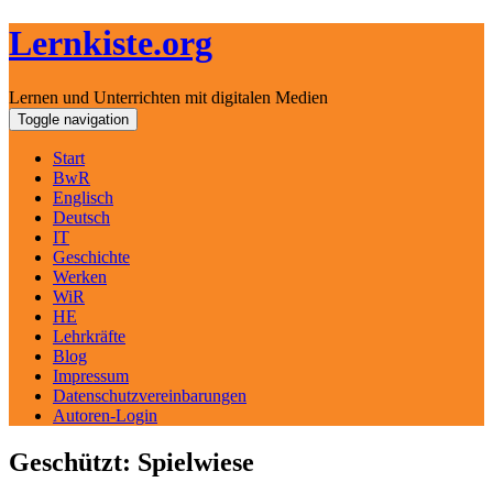
Lernkiste.org
Lernen und Unterrichten mit digitalen Medien
Skip
Toggle navigation
to
content
Start
BwR
Englisch
Deutsch
IT
Geschichte
Werken
WiR
HE
Lehrkräfte
Blog
Impressum
Datenschutzvereinbarungen
Autoren-Login
Geschützt: Spielwiese