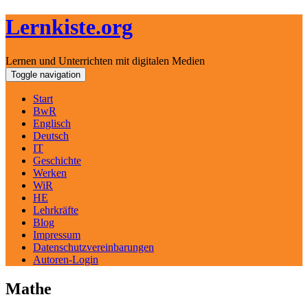
Lernkiste.org
Lernen und Unterrichten mit digitalen Medien
Skip
Toggle navigation
to
content
Start
BwR
Englisch
Deutsch
IT
Geschichte
Werken
WiR
HE
Lehrkräfte
Blog
Impressum
Datenschutzvereinbarungen
Autoren-Login
Mathe