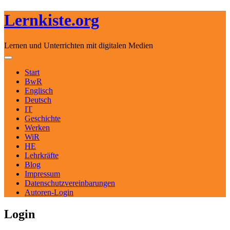
Lernkiste.org
Lernen und Unterrichten mit digitalen Medien
Skip to content
Toggle navigation
Start
BwR
Englisch
Deutsch
IT
Geschichte
Werken
WiR
HE
Lehrkräfte
Blog
Impressum
Datenschutzvereinbarungen
Autoren-Login
Login