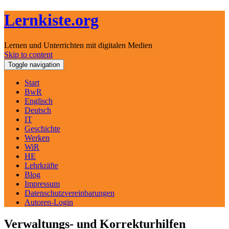
Lernkiste.org
Lernen und Unterrichten mit digitalen Medien
Skip to content
Toggle navigation
Start
BwR
Englisch
Deutsch
IT
Geschichte
Werken
WiR
HE
Lehrkräfte
Blog
Impressum
Datenschutzvereinbarungen
Autoren-Login
Verwaltungs- und Korrekturhilfen