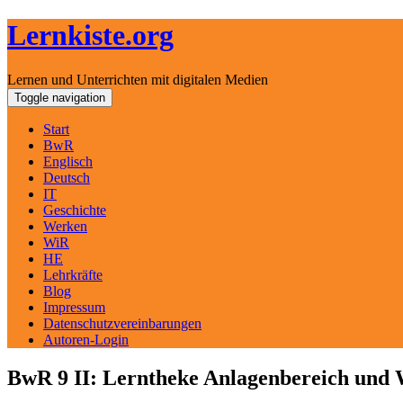
Lernkiste.org
Lernen und Unterrichten mit digitalen Medien
Skip
Toggle navigation
to
content
Start
BwR
Englisch
Deutsch
IT
Geschichte
Werken
WiR
HE
Lehrkräfte
Blog
Impressum
Datenschutzvereinbarungen
Autoren-Login
BwR 9 II: Lerntheke Anlagenbereich und