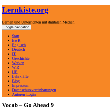
Lernkiste.org
Lernen und Unterrichten mit digitalen Medien
Skip
Toggle navigation
to
content
Start
BwR
Englisch
Deutsch
IT
Geschichte
Werken
WiR
HE
Lehrkräfte
Blog
Impressum
Datenschutzvereinbarungen
Autoren-Login
Vocab – Go Ahead 9