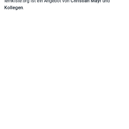
lernkiste.org ist ein Angebot von
Christian Mayr
und
Kollegen
.