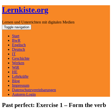
Lernkiste.org
Lernen und Unterrichten mit digitalen Medien
Skip
Toggle navigation
to
content
Start
BwR
Englisch
Deutsch
IT
Geschichte
Werken
WiR
HE
Lehrkräfte
Blog
Impressum
Datenschutzvereinbarungen
Autoren-Login
Past perfect: Exercise 1 – Form the verb