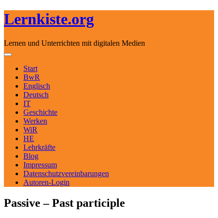
Lernkiste.org
Lernen und Unterrichten mit digitalen Medien
Skip to content
Toggle navigation
Start
BwR
Englisch
Deutsch
IT
Geschichte
Werken
WiR
HE
Lehrkräfte
Blog
Impressum
Datenschutzvereinbarungen
Autoren-Login
Passive – Past participle