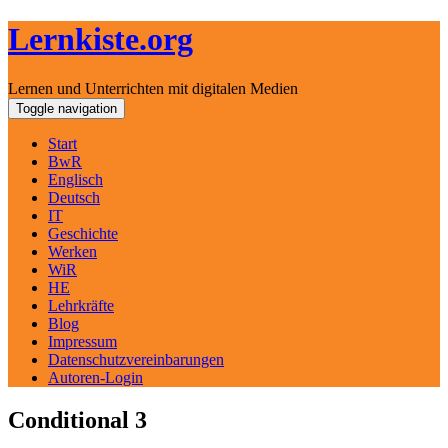
Lernkiste.org
Lernen und Unterrichten mit digitalen Medien
Skip
Toggle navigation
to
content
Start
BwR
Englisch
Deutsch
IT
Geschichte
Werken
WiR
HE
Lehrkräfte
Blog
Impressum
Datenschutzvereinbarungen
Autoren-Login
Conditional 3