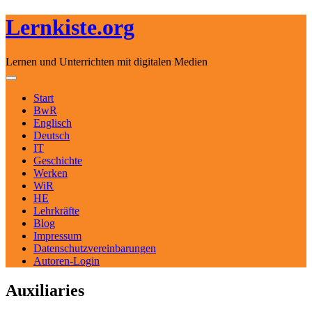
Lernkiste.org
Lernen und Unterrichten mit digitalen Medien
Skip to content
Toggle navigation
Start
BwR
Englisch
Deutsch
IT
Geschichte
Werken
WiR
HE
Lehrkräfte
Blog
Impressum
Datenschutzvereinbarungen
Autoren-Login
Auxiliaries