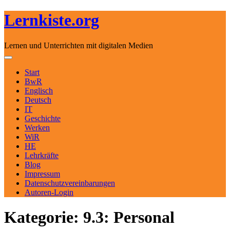
Lernkiste.org
Lernen und Unterrichten mit digitalen Medien
Skip to content
Toggle navigation
Start
BwR
Englisch
Deutsch
IT
Geschichte
Werken
WiR
HE
Lehrkräfte
Blog
Impressum
Datenschutzvereinbarungen
Autoren-Login
Kategorie: 9.3: Personal