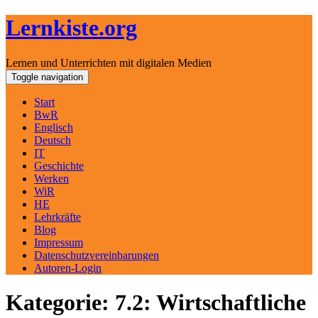
Lernkiste.org
Lernen und Unterrichten mit digitalen Medien
Skip
Toggle navigation
to
content
Start
BwR
Englisch
Deutsch
IT
Geschichte
Werken
WiR
HE
Lehrkräfte
Blog
Impressum
Datenschutzvereinbarungen
Autoren-Login
Kategorie: 7.2: Wirtschaftliche