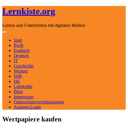
Lernkiste.org
Lernen und Unterrichten mit digitalen Medien
Skip to content
Toggle navigation
Start
BwR
Englisch
Deutsch
IT
Geschichte
Werken
WiR
HE
Lehrkräfte
Blog
Impressum
Datenschutzvereinbarungen
Autoren-Login
Wertpapiere kaufen