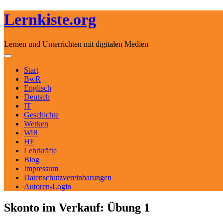
Lernkiste.org
Lernen und Unterrichten mit digitalen Medien
Skip to content
Toggle navigation
Start
BwR
Englisch
Deutsch
IT
Geschichte
Werken
WiR
HE
Lehrkräfte
Blog
Impressum
Datenschutzvereinbarungen
Autoren-Login
Skonto im Verkauf: Übung 1