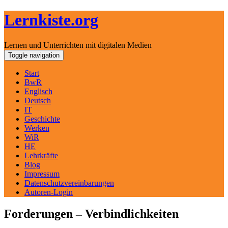
Lernkiste.org
Lernen und Unterrichten mit digitalen Medien
Skip
Toggle navigation
to
content
Start
BwR
Englisch
Deutsch
IT
Geschichte
Werken
WiR
HE
Lehrkräfte
Blog
Impressum
Datenschutzvereinbarungen
Autoren-Login
Forderungen – Verbindlichkeiten