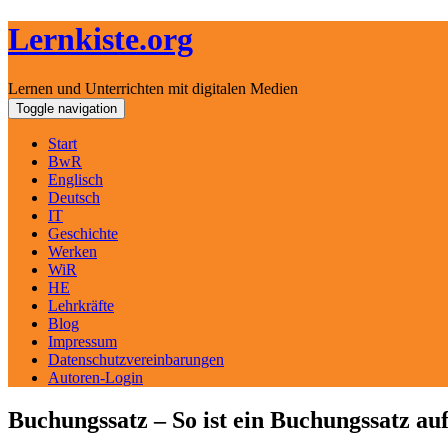
Lernkiste.org
Lernen und Unterrichten mit digitalen Medien
Skip
Toggle navigation
to
content
Start
BwR
Englisch
Deutsch
IT
Geschichte
Werken
WiR
HE
Lehrkräfte
Blog
Impressum
Datenschutzvereinbarungen
Autoren-Login
Buchungssatz – So ist ein Buchungssatz au