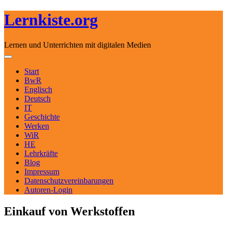
Lernkiste.org
Lernen und Unterrichten mit digitalen Medien
Skip to content
Toggle navigation
Start
BwR
Englisch
Deutsch
IT
Geschichte
Werken
WiR
HE
Lehrkräfte
Blog
Impressum
Datenschutzvereinbarungen
Autoren-Login
Einkauf von Werkstoffen