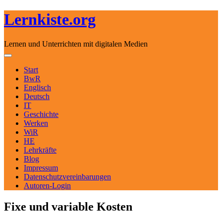
Lernkiste.org
Lernen und Unterrichten mit digitalen Medien
Skip to content
Toggle navigation
Start
BwR
Englisch
Deutsch
IT
Geschichte
Werken
WiR
HE
Lehrkräfte
Blog
Impressum
Datenschutzvereinbarungen
Autoren-Login
Fixe und variable Kosten