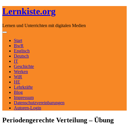
Lernkiste.org
Lernen und Unterrichten mit digitalen Medien
Skip to content
Toggle navigation
Start
BwR
Englisch
Deutsch
IT
Geschichte
Werken
WiR
HE
Lehrkräfte
Blog
Impressum
Datenschutzvereinbarungen
Autoren-Login
Periodengerechte Verteilung – Übung