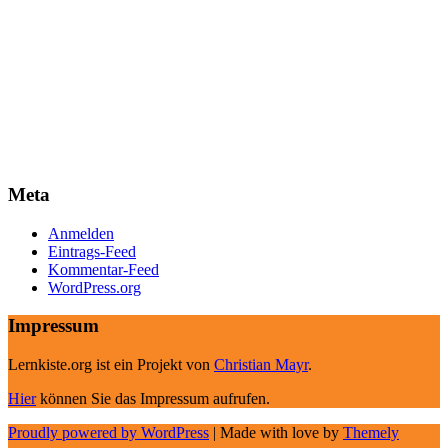
Meta
Anmelden
Eintrags-Feed
Kommentar-Feed
WordPress.org
Impressum
Lernkiste.org ist ein Projekt von
Christian Mayr
.
Hier
können Sie das Impressum aufrufen.
Proudly powered by WordPress
|
Made with love by
Themely