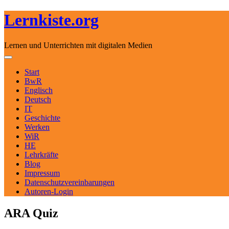
Lernkiste.org
Lernen und Unterrichten mit digitalen Medien
Skip to content
Toggle navigation
Start
BwR
Englisch
Deutsch
IT
Geschichte
Werken
WiR
HE
Lehrkräfte
Blog
Impressum
Datenschutzvereinbarungen
Autoren-Login
ARA Quiz