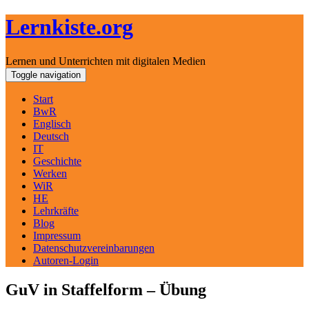
Lernkiste.org
Lernen und Unterrichten mit digitalen Medien
Skip
Toggle navigation
to
content
Start
BwR
Englisch
Deutsch
IT
Geschichte
Werken
WiR
HE
Lehrkräfte
Blog
Impressum
Datenschutzvereinbarungen
Autoren-Login
GuV in Staffelform – Übung