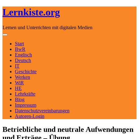
Lernkiste.org
Lernen und Unterrichten mit digitalen Medien
Skip to content
Toggle navigation
Start
BwR
Englisch
Deutsch
IT
Geschichte
Werken
WiR
HE
Lehrkräfte
Blog
Impressum
Datenschutzvereinbarungen
Autoren-Login
Betriebliche und neutrale Aufwendungen
und Erträge – Übung